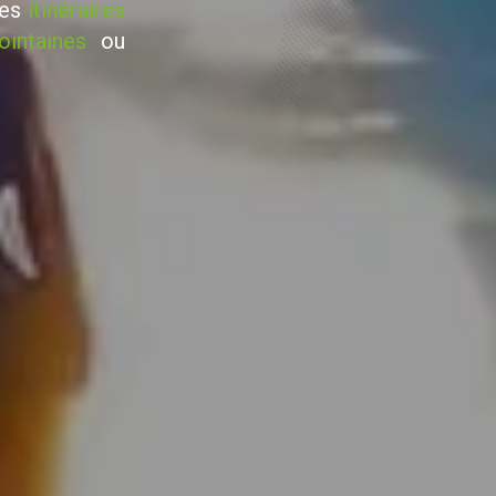
des
itinéraires
ointaines
ou