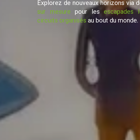
Explorez de nouveaux horizons via 
sur mesure
pour les
escapades l
circuits organisés
au bout du monde.