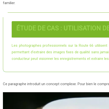
familier.
ÉTUDE DE CAS : UTILISATION
Les photographes professionnels sur la Route 66 utilis
permettant d’extraire des images fixes de qualité sans jamais 
conducteur peut visionner les enregistrements et extraire le
Ce paragraphe introduit un concept complexe. Pour bien le comprend