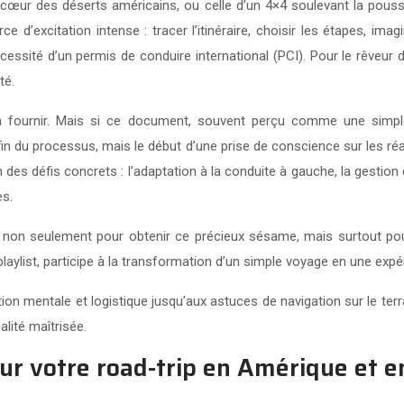
u cœur des déserts américains, ou celle d’un 4×4 soulevant la pous
 d’excitation intense : tracer l’itinéraire, choisir les étapes, ima
essité d’un permis de conduire international (PCI). Pour le rêveur d
té.
 fournir. Mais si ce document, souvent perçu comme une simple f
 fin du processus, mais le début d’une prise de conscience sur les réa
 des défis concrets : l’adaptation à la conduite à gauche, la gestio
es.
e, non seulement pour obtenir ce précieux sésame, mais surtout pou
 playlist, participe à la transformation d’un simple voyage en une ex
ation mentale et logistique jusqu’aux astuces de navigation sur le t
alité maîtrisée.
ur votre road-trip en Amérique et e