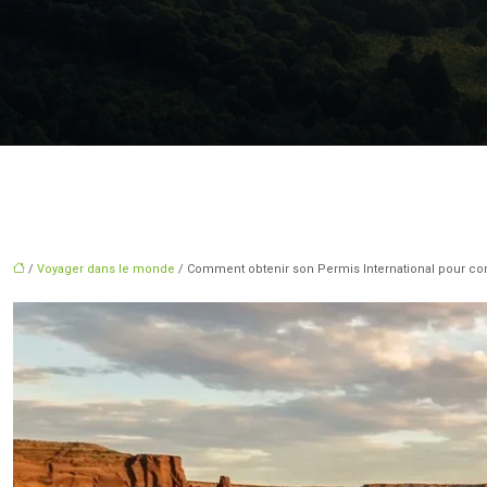
/
Voyager dans le monde
/ Comment obtenir son Permis International pour cond