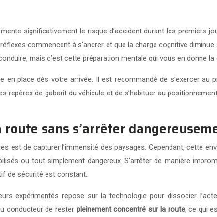
mente significativement le risque d’accident durant les premiers jo
éflexes commencent à s’ancrer et que la charge cognitive diminue. Du
 conduire, mais c’est cette préparation mentale qui vous en donne la 
mise en place dès votre arrivée. Il est recommandé de s’exercer a
es repères de gabarit du véhicule et de s’habituer au positionneme
route sans s’arrêter dangereusemen
ques est de capturer l’immensité des paysages. Cependant, cette envi
ilisés ou tout simplement dangereux. S’arrêter de manière impromp
if de sécurité est constant.
s expérimentés repose sur la technologie pour dissocier l’acte d
 au conducteur de rester
pleinement concentré sur la route
, ce qui 