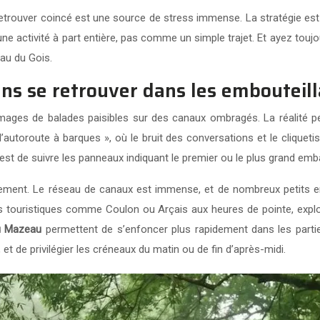
Se retrouver coincé est une source de stress immense. La stratégie est
 activité à part entière, pas comme un simple trajet. Et ayez toujou
au du Gois.
ans se retrouver dans les embouteil
ages de balades paisibles sur des canaux ombragés. La réalité peu
l’autoroute à barques », où le bruit des conversations et le clique
e est de suivre les panneaux indiquant le premier ou le plus grand emb
urnement. Le réseau de canaux est immense, et de nombreux petits e
les touristiques comme Coulon ou Arçais aux heures de pointe, expl
du Mazeau
permettent de s’enfoncer plus rapidement dans les partie
 et de privilégier les créneaux du matin ou de fin d’après-midi.