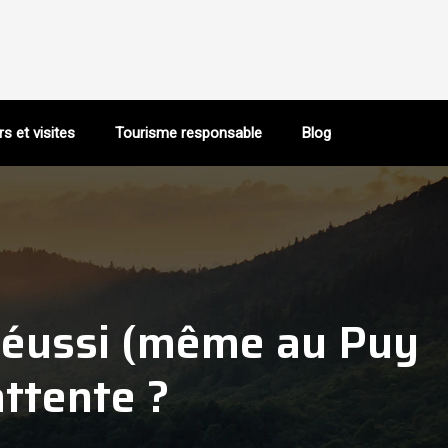
rs et visites
Tourisme responsable
Blog
réussi (même au Puy
attente ?