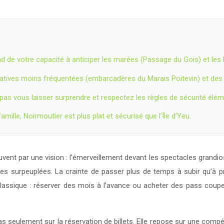
end de votre capacité à anticiper les marées (Passage du Gois) et les
natives moins fréquentées (embarcadères du Marais Poitevin) et des
pas vous laisser surprendre et respectez les règles de sécurité élément
 famille, Noirmoutier est plus plat et sécurisé que l’Île d’Yeu.
t par une vision : l’émerveillement devant les spectacles grandioses
es surpeuplées. La crainte de passer plus de temps à subir qu’à pr
assique : réserver des mois à l’avance ou acheter des pass coupe-f
as seulement sur la réservation de billets. Elle repose sur une compé