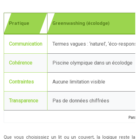
Pratique
Greenwashing (écolodge)
Communication
Termes vagues : ‘naturel’, ‘éco-responsa
Cohérence
Piscine olympique dans un écolodge
Contraintes
Aucune limitation visible
Transparence
Pas de données chiffrées
Paral
Que vous choisissiez un lit ou un couvert, la logique reste la