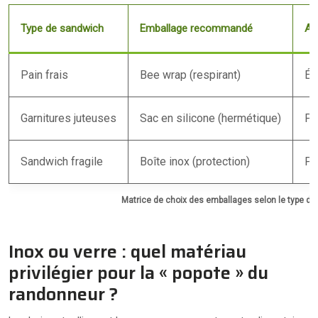
Type de sandwich
Emballage recommandé
Av
Pain frais
Bee wrap (respirant)
Év
Garnitures juteuses
Sac en silicone (hermétique)
Pr
Sandwich fragile
Boîte inox (protection)
Pr
Matrice de choix des emballages selon le type d
Inox ou verre : quel matériau
privilégier pour la « popote » du
randonneur ?